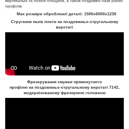
вертикальні та похилі площини, а також поздовжні пази різних
профілів.
Max розміри обробленої деталі: 1500x6000x1230
Стругання пазів плити на поздовжньо-стругальному
верстаті
Фрезерування смужки прямокутного
профілю на поздовжньо-стругальному верстаті 7142,
модернізованому фрезерною головкою