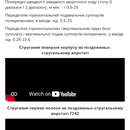
Попередні швидкості швидкості зворотного ходу столу (I
діапазон / 2 діапазон), м мін: - / 0,5-25
Переделіли горизонтальний подавальник суппортів
поперечинами, в мм/дв. хід: 0,5-25
Переделіли горизонтальною і вертикальною підач бого
суппорту і вертикальної подав суппортів поперечини, у мм/дв.
хід: 0,25-15,5
Стругання поверхні корпусу на поздовжньо-
стругальному верстаті
Стругання смужки полоси на поздовжньо-стругальному
верстаті 7142