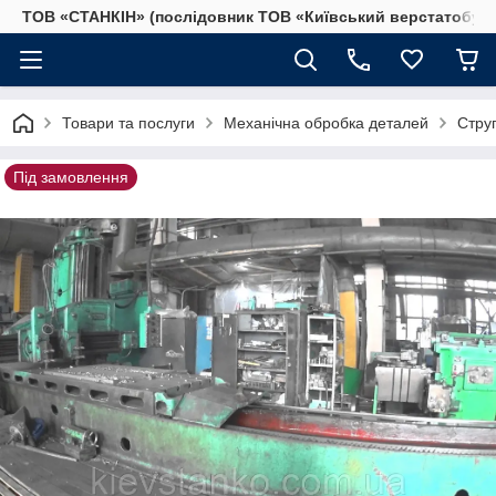
ТОВ «СТАНКІН» (послідовник ТОВ «Київський верстатобудів
Товари та послуги
Механічна обробка деталей
Стру
Під замовлення