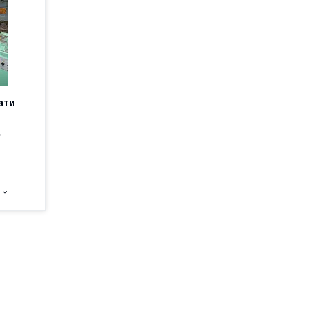
ати
е