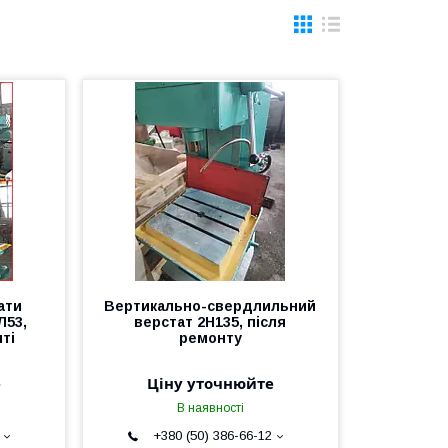
ати
Вертикально-свердлильний
Л53,
верстат 2Н135, після
ті
ремонту
е
Ціну уточнюйте
В наявності
+380 (50) 386-66-12