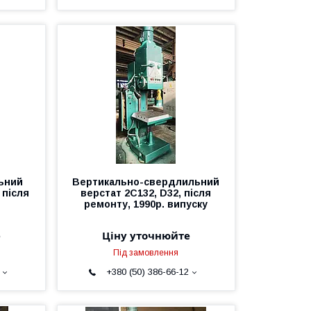
ьний
Вертикально-свердлильний
 після
верстат 2С132, D32, після
ремонту, 1990р. випуску
е
Ціну уточнюйте
Під замовлення
+380 (50) 386-66-12