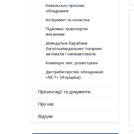
Ковальсько-пресове
обладнання
Інструмент та оснастка
Підйомно-транспортні
механізми
Шпиндельні барабани
багатошпиндельних токарних
автоматів і напівавтоматів
Конвеєрні лінії, розмотувачі
Дистрибютерство обладнання
«NСТ» (Угорщина)
Презентації та документи
Про нас
Відгуки