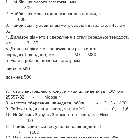
1. Найбільша висота заготовки, мм
- 800
2. Найбільша маса встановлюваної заготівки, кг
- 600
3. Найбільший умовний діаметр свердління за сталі 45, мм —
32
4. Діапазон діаметрів свердління в сталі середньої твердості,
мм - 3 - 35
5. Діапазон діаметрів нарізування різі в сталі
середньої твердості, мм - М3 — М33
6. Розмір робочої поверхні столу, мм:
ширина 500
довжина 500
7. Розмір внутрішнього конуса кінця шпинделя за ГОСТом
25557-82 - Морзе 4
8. Частота обертання шпинделя, об/хв - 31,5 - 1400
9. Робоче подавання шпинделя, мм/об - 0,1 - 1,6
10. Найбільший крутний момент на шпинделі, Нхм
- 400
11. Найбільший осьове зусилля на шпинделі, Н
- 1500
12. Номінальна потужність привода головного руху, кВт