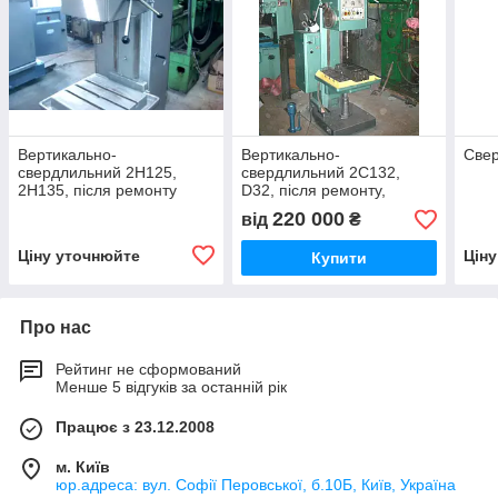
Вертикально-
Вертикально-
Свер
свердлильний 2Н125,
свердлильний 2С132,
2Н135, після ремонту
D32, після ремонту,
1990р. випуску, виробник
220 000
від
₴
— м. Стерлітамак
Ціну уточнюйте
Цін
Купити
Про нас
Рейтинг не сформований
Менше 5 відгуків за останній рік
Працює з 23.12.2008
м. Київ
юр.адреса: вул. Софії Перовської, б.10Б, Київ, Україна