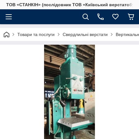
ТОВ «СТАНКІН» (послідовник ТОВ «Київський верстатобудів
Товари та послуги
Свердлильні верстати
Вертикальн