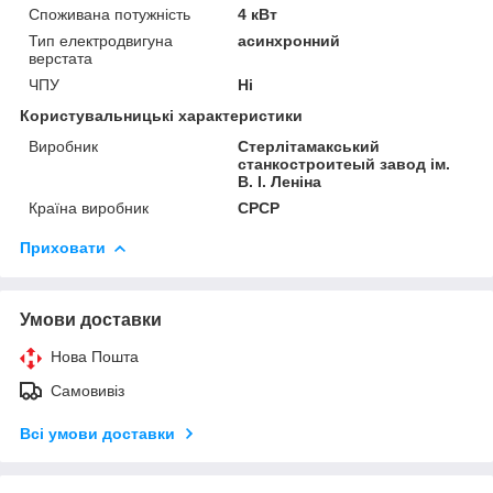
Споживана потужність
4 кВт
Тип електродвигуна
асинхронний
верстата
ЧПУ
Ні
Користувальницькі характеристики
Виробник
Стерлітамакський
станкостроитеый завод ім.
В. І. Леніна
Країна виробник
СРСР
Приховати
Умови доставки
Нова Пошта
Самовивіз
Всі умови доставки