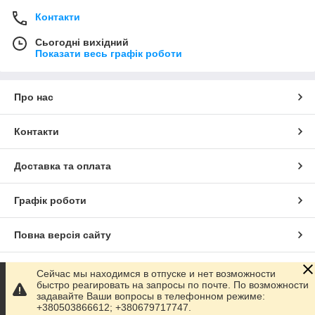
Контакти
Сьогодні вихідний
Показати весь графік роботи
Про нас
Контакти
Доставка та оплата
Графік роботи
Повна версія сайту
Сайт створено на маркетплейсі
Prom.ua
Сейчас мы находимся в отпуске и нет возможности
быстро реагировать на запросы по почте. По возможности
задавайте Ваши вопросы в телефонном режиме:
Політика конфіденційності
+380503866612; +380679717747.