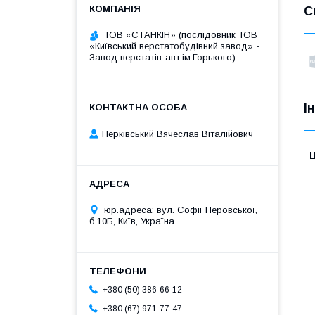
С
ТОВ «СТАНКІН» (послідовник ТОВ
«Київський верстатобудівний завод» -
Завод верстатів-авт.ім.Горького)
І
Перківський Вячеслав Віталійович
Ц
юр.адреса: вул. Софії Перовської,
б.10Б, Київ, Україна
+380 (50) 386-66-12
+380 (67) 971-77-47