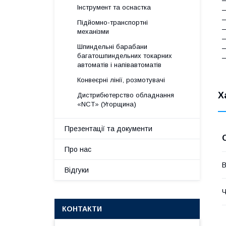
—
Інструмент та оснастка
—
—
Підйомно-транспортні
—
механізми
—
Шпиндельні барабани
—
багатошпиндельних токарних
—
автоматів і напівавтоматів
Конвеєрні лінії, розмотувачі
Х
Дистрибютерство обладнання
«NСТ» (Угорщина)
Презентації та документи
Про нас
В
Відгуки
КОНТАКТИ