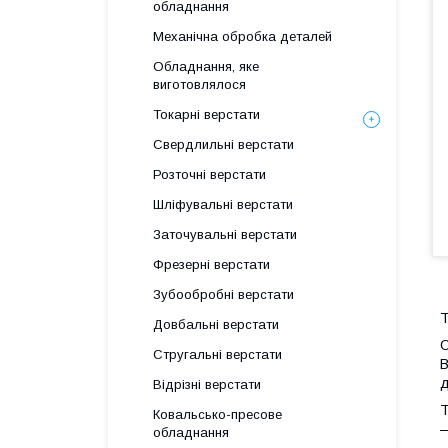
обладнання
Механічна обробка деталей
Обладнання, яке
виготовлялося
Токарні верстати
Свердлильні верстати
Розточні верстати
Шліфувальні верстати
Заточувальні верстати
Фрезерні верстати
Зубообробні верстати
Т
Довбальні верстати
О
Стругальні верстати
В
д
Відрізні верстати
Т
Ковальсько-пресове
—
обладнання