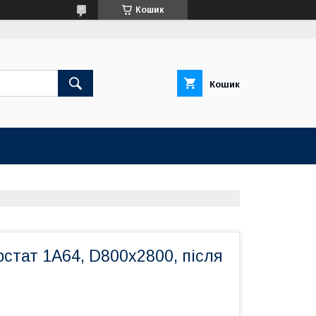
Кошик
Кошик
стат 1А64, D800х2800, після