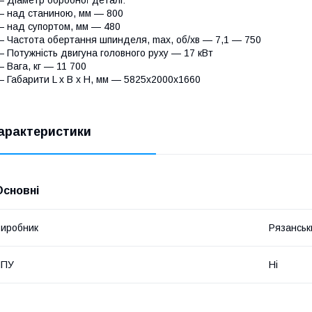
 Діаметр обробної деталі:
 над станиною, мм — 800
 над супортом, мм — 480
 Частота обертання шпинделя, max, об/хв — 7,1 — 750
 Потужність двигуна головного руху — 17 кВт
 Вага, кг — 11 700
 Габарити L х B х H, мм — 5825х2000х1660
арактеристики
Основні
иробник
Рязанськ
ЧПУ
Ні