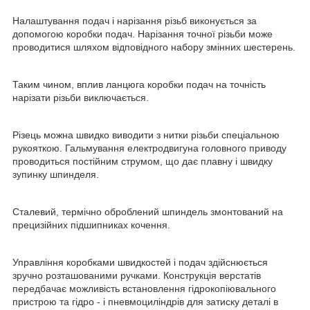
Налаштування подач і нарізання різьб виконується за
допомогою коробки подач. Нарізання точної різьби може
проводитися шляхом відповідного набору змінних шестерень.
Таким чином, вплив ланцюга коробки подач на точність
нарізати різьби виключається.
Різець можна швидко виводити з нитки різьби спеціальною
рукояткою. Гальмування електродвигуна головного приводу
проводиться постійним струмом, що дає плавну і швидку
зупинку шпинделя.
Сталевий, термічно оброблений шпиндель змонтований на
прецизійних підшипниках кочення.
Управління коробками швидкостей і подач здійснюється
зручно розташованими ручками. Конструкція верстатів
передбачає можливість встановлення гідрокопіювального
пристрою та гідро - і пневмоциліндрів для затиску деталі в