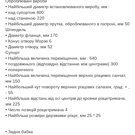
Оброблювані вироби
• Найбільший діаметр встановлюваного виробу, мм :
• над супортом 400
• над станиною 220
• Найбільший діаметр прутка, оброблюваного в патроні, мм 50
Шпиндель
• Діаметр фланця, мм 170
• Конус отвору Морзе 6
• Діаметр отвору, мм 52
Супорт
• Найбільша величина переміщення, мм : 640
• поздовжнього (відповідно відстанню між центрами) 300
• поперечного
• Найбільша величина переміщення верхніх різцевих санчат,
мм 150
• Найбольший кут повороту верхних різцових салазок, град. + ,
- 55
• Найбільша відстань від осі центрів до кромки різцетримача,
мм 225
• Число позицій різцетримача 4
• Найбільші розміри дерзжавки різця, мм 25 * 25
• Задня бабка