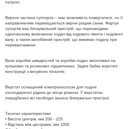
патроні.
Верхня частина суппорта – має можливість повертатися, по її
направляючим переміщаються верхні різцеві санки. Фартук
супортів має блокувальний пристрій, що перешкоджає
одночасному включенню подач від ходового гвинта і ходового
валу, а також запобіжний пристрій, що вимикає подачу при
перевантаженні.
Вали коробки швидкостей та коробки подач змонтовані на
кулькових та роликових підшипниках. Задня бабка жорсткої
конструкції з висувною піналлю.
Верстат оснащений електронасосом для подачі
охолоджуючої рідини до місця різання. У верстатах
передбачені всі необхідні захисні блокувальні пристрої.
Технічні характеристики
• Висота центрів, мм 200 - 225
• Відстань між центрами, мм 1000