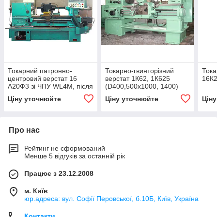
Токарний патронно-
Токарно-гвинторізний
Тока
центровий верстат 16
верстат 1К62, 1К625
16К2
А20Ф3 зі ЧПУ WL4M, після
(D400,500х1000, 1400)
капітального ремонту та
Ціну уточнюйте
Ціну уточнюйте
Цін
модернізації
Про нас
Рейтинг не сформований
Менше 5 відгуків за останній рік
Працює з 23.12.2008
м. Київ
юр.адреса: вул. Софії Перовської, б.10Б, Київ, Україна
Контакти