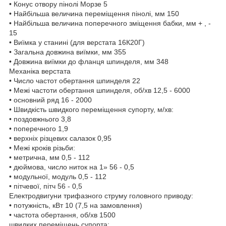
• Конус отвору пінолі Морзе 5
• Найбільша величина переміщення пінолі, мм 150
• Найбільша величина поперечного зміщення бабки, мм + , -
15
• Виїмка у станині (для верстата 16К20Г)
• Загальна довжина виїмки, мм 355
• Довжина виїмки до фланця шпинделя, мм 348
Механіка верстата
• Число частот обертання шпинделя 22
• Межі частоти обертання шпинделя, об/хв 12,5 - 6000
• основний ряд 16 - 2000
• Швидкість швидкого переміщення супорту, м/хв:
• поздовжнього 3,8
• поперечного 1,9
• верхніх різцевих салазок 0,95
• Межі кроків різьби:
• метрична, мм 0,5 - 112
• дюймова, число ниток на 1» 56 - 0,5
• модульної, модуль 0,5 - 112
• пітчевої, пітч 56 - 0,5
Електродвигуни трифазного струму головного приводу:
• потужність, кВт 10 (7,5 на замовлення)
• частота обертання, об/хв 1500
швидких переміщень супорта: