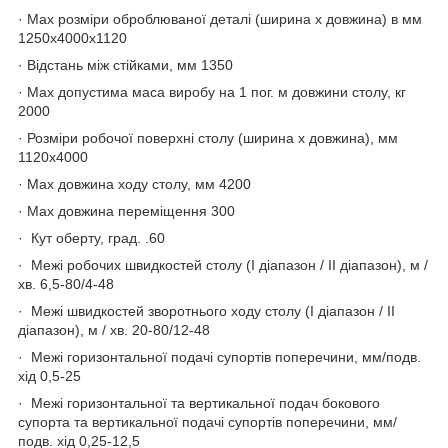
· Max розміри оброблюваної деталі (ширина х довжина) в мм
1250x4000x1120
· Відстань між стійками, мм 1350
· Max допустима маса виробу на 1 пог. м довжини столу, кг
2000
· Розміри робочої поверхні столу (ширина х довжина), мм
1120x4000
· Max довжина ходу столу, мм 4200
· Max довжина переміщення 300
· Кут оберту, град. .60
· Межі робочих швидкостей столу (I діапазон / II діапазон), м /
хв. 6,5-80/4-48
· Межі швидкостей зворотнього ходу столу (I діапазон / II
діапазон), м / хв. 20-80/12-48
· Межі горизонтальної подачі супортів поперечини, мм/подв.
хід 0,5-25
· Межі горизонтальної та вертикальної подач бокового
супорта та вертикальної подачі супортів поперечини, мм/
подв. хід 0,25-12,5