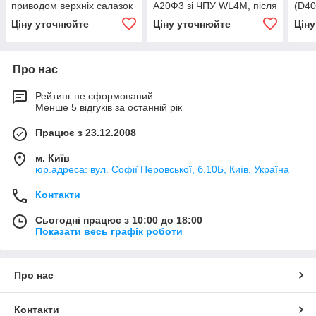
приводом верхніх салазок
А20Ф3 зі ЧПУ WL4M, після
(D40
(ВМЦ 2800мм), після
капітального ремонту та
Ціну уточнюйте
Ціну уточнюйте
Цін
капремонту
модернізації
Про нас
Рейтинг не сформований
Менше 5 відгуків за останній рік
Працює з 23.12.2008
м. Київ
юр.адреса: вул. Софії Перовської, б.10Б, Київ, Україна
Контакти
Сьогодні працює з 10:00 до 18:00
Показати весь графік роботи
Про нас
Контакти