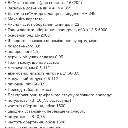
• Виїмка в станині (для верстата 16К20Г)
• Загальна довжина виїмки, мм 355
• Довжина виїмки до фланця шпинделя, мм 348
• Механіка верстата
• Число частот обертання шпинделя 22
• Грани частоти обертання шпинделя, об/хв 12,5-6000
• основний ряд 16-2000
• Швидкість швидкого переміщення супорту, м/хв:
• поздовжнього 3,8
• поперечного 1,9
• верхніх різцевих салазок 0,95
• Грани кроку, що нарізається:
• метричної, мм 0,5-112
• дюймовий, кількість ниток на 1" 56-0,5
• модульний модуль 0,5-112
• пітчовий, пітч 56-0,5
• Привод, габарит і маса
• Електродвигуни трифазного струму головного приводу:
• потужність, кВт 10(7,5 застосунку)
• частота обертання, об/хв 1500
• швидких установних переміщень супорту:
• потужність, кВт 0,75
• частота обертання, об/хв 1500
• насоса системи охолодження: