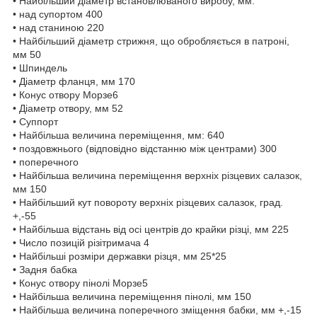
• Найбільший діаметр встановлюваного виробу, мм:
• над супортом 400
• над станиною 220
• Найбільший діаметр стрижня, що обробляється в патроні,
мм 50
• Шпиндель
• Діаметр фланця, мм 170
• Конус отвору Морзе6
• Діаметр отвору, мм 52
• Суппорт
• Найбільша величина переміщення, мм: 640
• поздовжнього (відповідно відстанню між центрами) 300
• поперечного
• Найбільша величина переміщення верхніх різцевих салазок,
мм 150
• Найбільший кут повороту верхніх різцевих салазок, град.
+,-55
• Найбільша відстань від осі центрів до крайки різці, мм 225
• Число позицій різітримача 4
• Найбільші розміри державки різця, мм 25*25
• Задня бабка
• Конус отвору пінолі Морзе5
• Найбільша величина переміщення пінолі, мм 150
• Найбільша величина поперечного зміщення бабки, мм +,-15