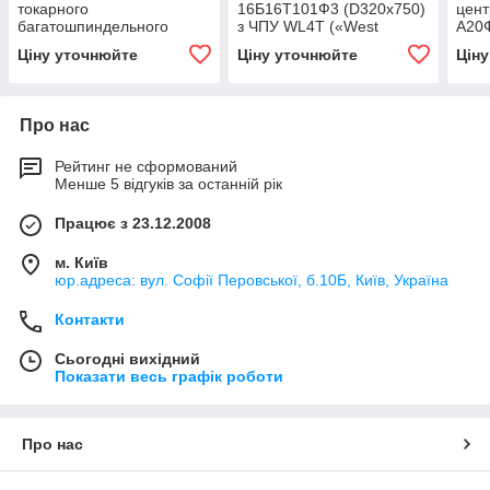
токарного
16Б16Т101Ф3 (D320х750)
цент
багатошпиндельного
з ЧПУ WL4Т («West
А20Ф
верстата
Labs») після капітального
капі
Ціну уточнюйте
Ціну уточнюйте
Цін
ремонту та модернізації
моде
Про нас
Рейтинг не сформований
Менше 5 відгуків за останній рік
Працює з 23.12.2008
м. Київ
юр.адреса: вул. Софії Перовської, б.10Б, Київ, Україна
Контакти
Сьогодні вихідний
Показати весь графік роботи
Про нас