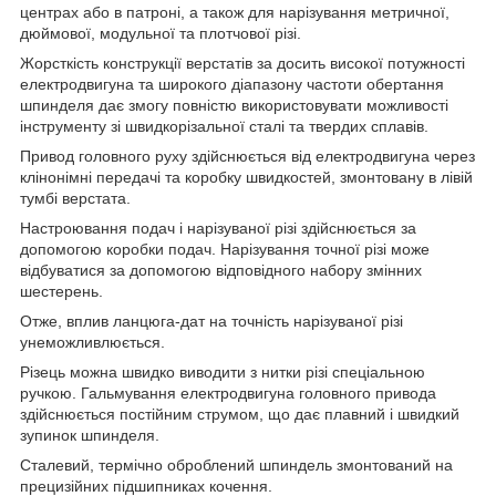
центрах або в патроні, а також для нарізування метричної,
дюймової, модульної та плотчової різі.
Жорсткість конструкції верстатів за досить високої потужності
електродвигуна та широкого діапазону частоти обертання
шпинделя дає змогу повністю використовувати можливості
інструменту зі швидкорізальної сталі та твердих сплавів.
Привод головного руху здійснюється від електродвигуна через
клінонімні передачі та коробку швидкостей, змонтовану в лівій
тумбі верстата.
Настроювання подач і нарізуваної різі здійснюється за
допомогою коробки подач. Нарізування точної різі може
відбуватися за допомогою відповідного набору змінних
шестерень.
Отже, вплив ланцюга-дат на точність нарізуваної різі
унеможливлюється.
Різець можна швидко виводити з нитки різі спеціальною
ручкою. Гальмування електродвигуна головного привода
здійснюється постійним струмом, що дає плавний і швидкий
зупинок шпинделя.
Сталевий, термічно оброблений шпиндель змонтований на
прецизійних підшипниках кочення.