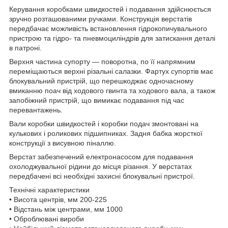
Керування коробками швидкостей і подавання здійснюється
зручно розташованими ручками. Конструкція верстатів
передбачає можливість встановлення гідрокопичувального
пристрою та гідро- та пневмоциліндрів для затискання деталі
в патроні.
Верхня частина супорту — поворотна, по її напрямним
переміщаються верхні різальні салазки. Фартух супортів має
блокувальний пристрій, що перешкоджає одночасному
вмиканню поач від ходового гвинта та ходового вала, а також
запобіжний пристрій, що вимикає подавання під час
перевантажень.
Вали коробки швидкостей і коробки подач змонтовані на
кулькових і роликових підшипниках. Задня бабка жорсткої
конструкції з висувною піналлю.
Верстат забезпечений електронасосом для подавання
охолоджувальної рідини до місця різання. У верстатах
передбачені всі необхідні захисні блокувальні пристрої.
Технічні характеристики
• Висота центрів, мм 200-225
• Відстань між центрами, мм 1000
• Оброблювані вироби