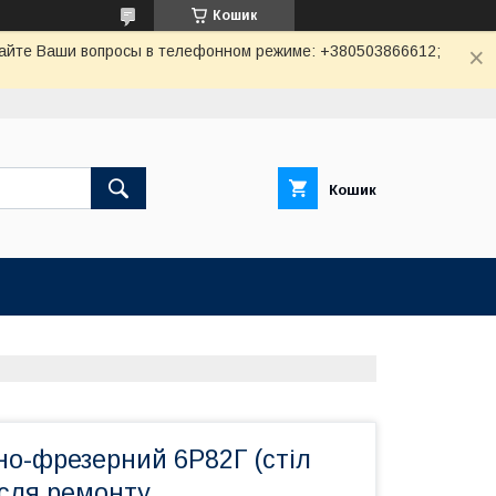
Кошик
авайте Ваши вопросы в телефонном режиме: +380503866612;
Кошик
но-фрезерний 6Р82Г (стіл
ісля ремонту