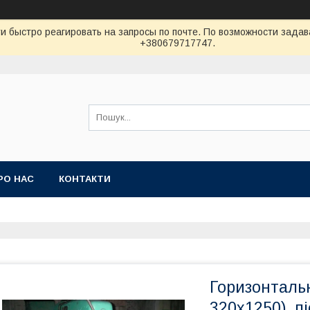
ти быстро реагировать на запросы по почте. По возможности зад
+380679717747.
РО НАС
КОНТАКТИ
Горизонталь
320х1250), п