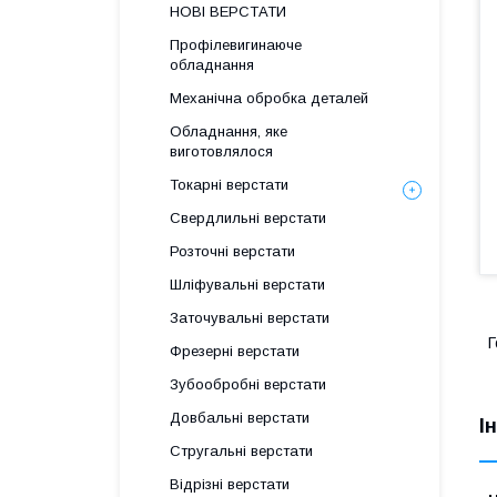
НОВІ ВЕРСТАТИ
Профілевигинаюче
обладнання
Механічна обробка деталей
Обладнання, яке
виготовлялося
Токарні верстати
Свердлильні верстати
Розточні верстати
Шліфувальні верстати
Заточувальні верстати
Г
Фрезерні верстати
Зубообробні верстати
Довбальні верстати
І
Стругальні верстати
Відрізні верстати