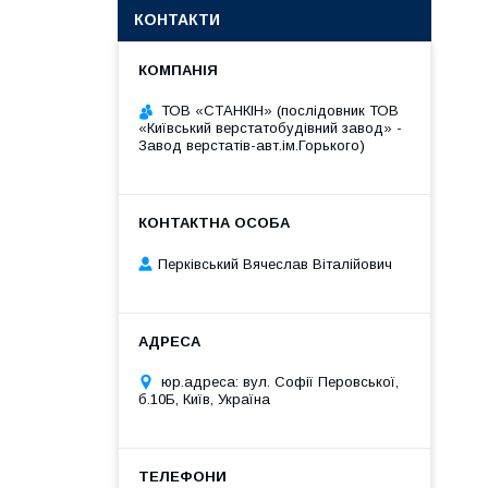
КОНТАКТИ
ТОВ «СТАНКІН» (послідовник ТОВ
«Київський верстатобудівний завод» -
Завод верстатів-авт.ім.Горького)
Перківський Вячеслав Віталійович
юр.адреса: вул. Софії Перовської,
б.10Б, Київ, Україна