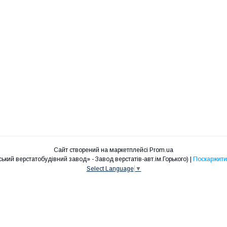
Сайт створений на маркетплейсі
Prom.ua
ТОВ «СТАНКІН» (послідовник ТОВ «Київський верстатобудівний завод» - Завод верстатів-авт.ім.Горького) |
Поскаржити
Select Language
▼