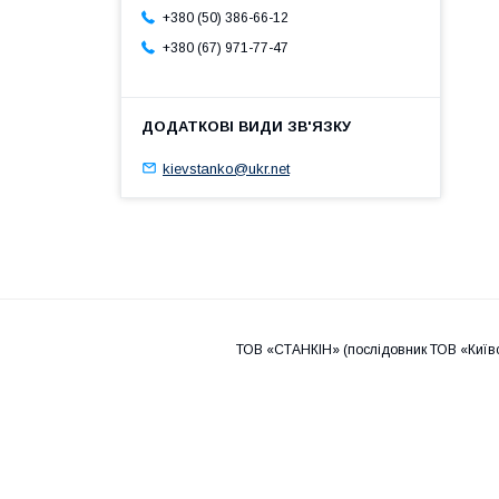
+380 (50) 386-66-12
+380 (67) 971-77-47
kievstanko@ukr.net