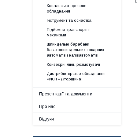
Ц
Ковальсько-пресове
обладнання
Інструмент та оснастка
Підйомно-транспортні
механізми
Шпиндельні барабани
багатошпиндельних токарних
автоматів і напівавтоматів
Конвеєрні лінії, розмотувачі
Дистрибютерство обладнання
«NСТ» (Угорщина)
Презентації та документи
Про нас
Відгуки