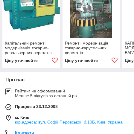
Капітальний ремонт і
Ремонт і модернізація
КАП
модернізація токарно-
токарно-карусельних
МОД
револьверних верстатів
верстатів
БАГ
1В340Ф30 системами ЧПУ
АВТ
Ціну уточнюйте
Ціну уточнюйте
Цін
НАП
Про нас
Рейтинг не сформований
Менше 5 відгуків за останній рік
Працює з 23.12.2008
м. Київ
юр.адреса: вул. Софії Перовської, б.10Б, Київ, Україна
Контакти